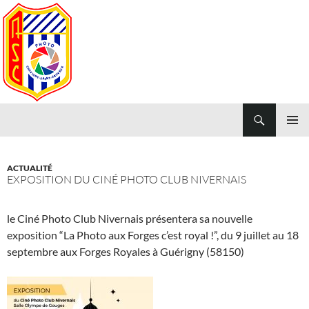
Aller
au
contenu
Recherche
Photo Club de Chevigny-Saint-Sauveur
MENU
PRINCI
ACTUALITÉ
EXPOSITION DU CINÉ PHOTO CLUB NIVERNAIS
le Ciné Photo Club Nivernais présentera sa nouvelle
exposition “La Photo aux Forges c’est royal !”, du 9 juillet au 18
septembre aux Forges Royales à Guérigny (58150)